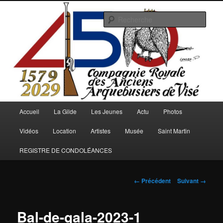
Aller
au
Rech
contenu
principal
Arquebusiers.eu
Menu
Accueil
La Gilde
Les Jeunes
Actu
Photos
principal
Vidéos
Location
Artistes
Musée
Saint Martin
REGISTRE DE CONDOLÉANCES
Navigation
← Précédent
Suivant →
des
images
Bal-de-gala-2023-1