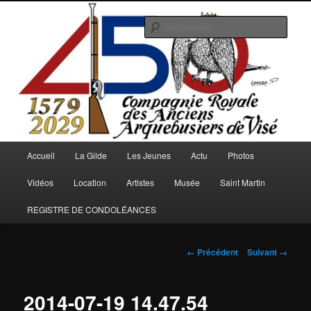
Aller
au
Rech
contenu
principal
Arquebusiers.eu
Menu
Accueil
La Gilde
Les Jeunes
Actu
Photos
principal
Vidéos
Location
Artistes
Musée
Saint Martin
REGISTRE DE CONDOLÉANCES
Navigation
← Précédent
Suivant →
des
images
2014-07-19 14.47.54