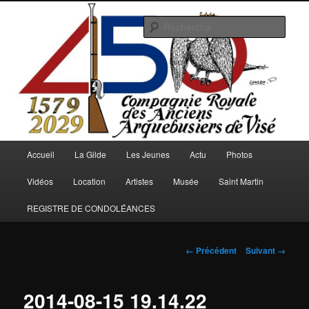
Aller
au
Rech
contenu
principal
Arquebusiers.eu
Menu
Accueil
La Gilde
Les Jeunes
Actu
Photos
principal
Vidéos
Location
Artistes
Musée
Saint Martin
REGISTRE DE CONDOLÉANCES
Navigation
← Précédent
Suivant →
des
images
2014-08-15 19.14.22