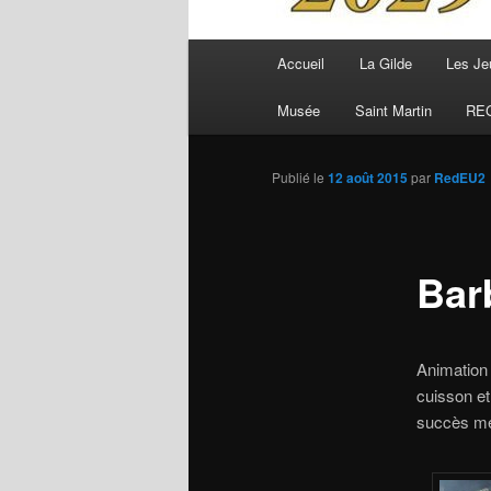
Menu
Accueil
La Gilde
Les Je
principal
Musée
Saint Martin
RE
Publié le
12 août 2015
par
RedEU2
Bar
Animation 
cuisson et
succès mér