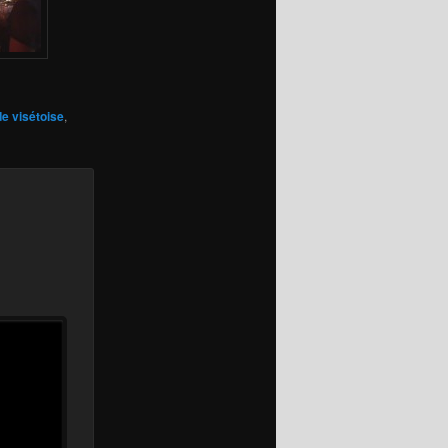
de visétoise
,