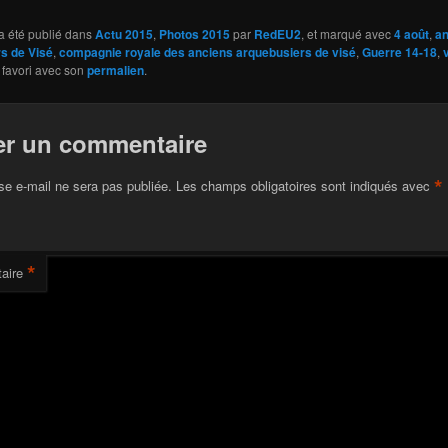
a été publié dans
Actu 2015
,
Photos 2015
par
RedEU2
, et marqué avec
4 août
,
an
s de Visé
,
compagnie royale des anciens arquebusiers de visé
,
Guerre 14-18
,
 favori avec son
permalien
.
er un commentaire
*
se e-mail ne sera pas publiée.
Les champs obligatoires sont indiqués avec
*
aire