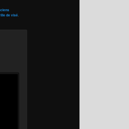
ciens
ville de visé
.