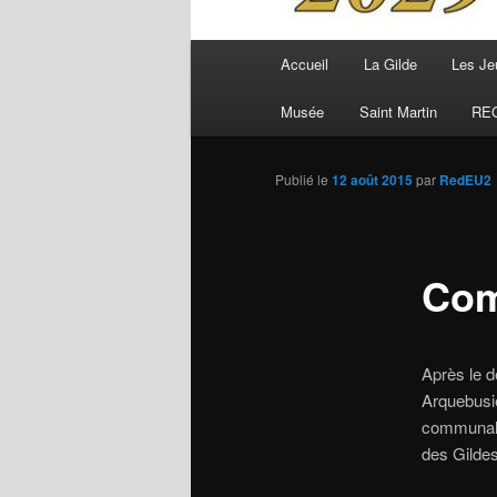
Menu
Accueil
La Gilde
Les Je
principal
Musée
Saint Martin
RE
Publié le
12 août 2015
par
RedEU2
Com
Après le d
Arquebusie
communal,
des Gildes