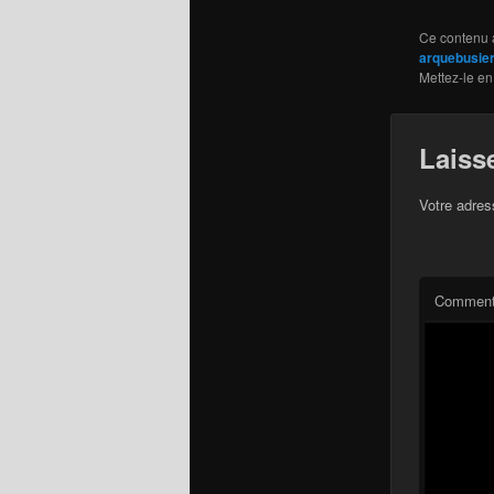
Ce contenu 
arquebusier
Mettez-le en
Laiss
Votre adres
Comment