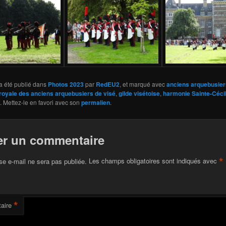
a été publié dans
Photos 2023
par
RedEU2
, et marqué avec
anciens arquebusier
oyale des anciens arquebusiers de visé
,
gilde visétoise
,
harmonie Sainte-Cécil
. Mettez-le en favori avec son
permalien
.
er un commentaire
*
se e-mail ne sera pas publiée.
Les champs obligatoires sont indiqués avec
*
aire