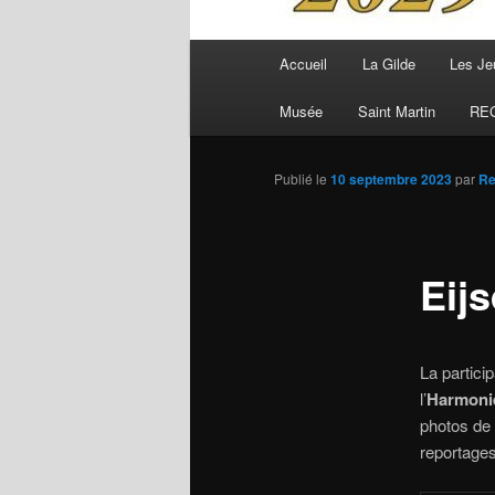
Menu
Accueil
La Gilde
Les Je
principal
Musée
Saint Martin
RE
Publié le
10 septembre 2023
par
R
Eij
La partici
l’
Harmonie
photos de 
reportages