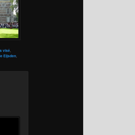
s visé
,
e Eijsden
,