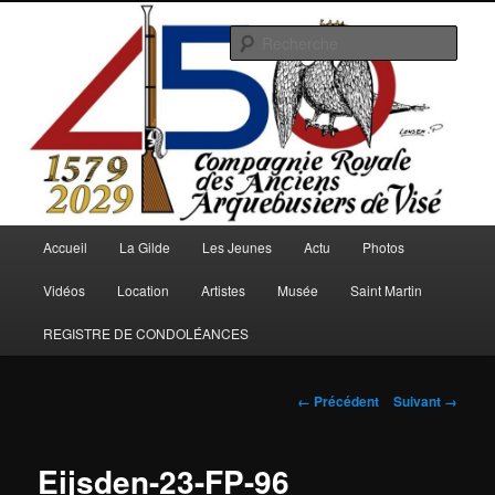
Aller
au
Rech
contenu
principal
Arquebusiers.eu
Menu
Accueil
La Gilde
Les Jeunes
Actu
Photos
principal
Vidéos
Location
Artistes
Musée
Saint Martin
REGISTRE DE CONDOLÉANCES
Navigation
← Précédent
Suivant →
des
images
Eijsden-23-FP-96