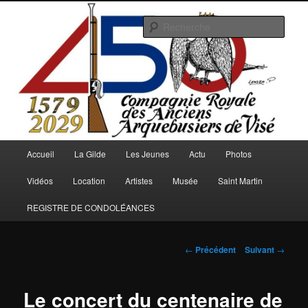
Aller
au
Rech
contenu
principal
Arquebusiers.eu
Menu
Accueil
La Gilde
Les Jeunes
Actu
Photos
principal
Vidéos
Location
Artistes
Musée
Saint Martin
REGISTRE DE CONDOLÉANCES
Navigation
←
Précédent
Suivant
→
des
articles
Le concert du centenaire de