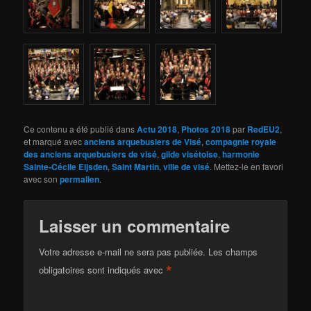
Ce contenu a été publié dans
Actu 2018
,
Photos 2018
par
RedEU2
,
et marqué avec
anciens arquebusiers de Visé
,
compagnie royale
des anciens arquebusiers de visé
,
gilde visétoise
,
harmonie
Sainte-Cécile Eijsden
,
Saint Martin
,
ville de visé
. Mettez-le en favori
avec son
permalien
.
Laisser un commentaire
Votre adresse e-mail ne sera pas publiée.
Les champs
*
obligatoires sont indiqués avec