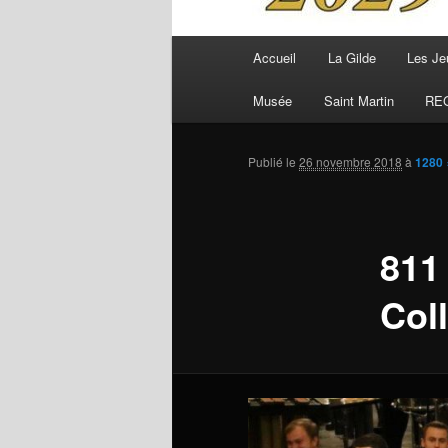
Menu
Accueil
La Gilde
Les Je
principal
Musée
Saint Martin
RE
Publié le
26 novembre 2018
à
1280 
811
Coll