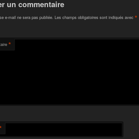
er un commentaire
*
se e-mail ne sera pas publiée.
Les champs obligatoires sont indiqués avec
*
aire
*