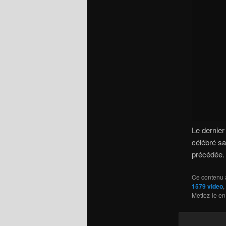
Le dernie
célébré sa
précédée.
Ce contenu 
1579 video
,
Mettez-le en