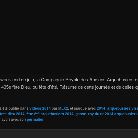
r week-end de juin, la Compagnie Royale des Anciens Arquebusiers d
 435e fête Dieu, ou fête d’été. Résumé de cette journée et de celles qu
a été publié dans
Vidéos 2014
par
MLX2
, et marqué avec
2014
,
arquebusiers vis
fete dieu 2014
,
fete été arquebusiers 2014
,
gasse
,
roy du tir 2014 arquebusier
 favori avec son
permalien
.