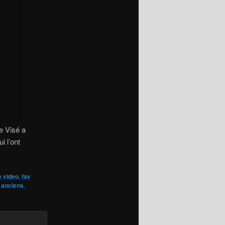
e Visé a
i l’ont
e video
,
fav
s anciens
.