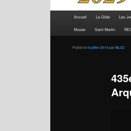
Menu
Accueil
La Gilde
Les Je
principal
Musée
Saint Martin
RE
Publié le
9 juillet 2014
par
MLX2
435
Arq