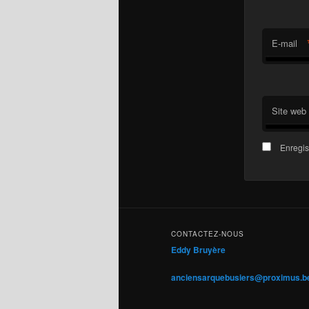
E-mail
Site web
Enregis
CONTACTEZ-NOUS
Eddy Bruyère
anciensarquebusiers@proximus.b