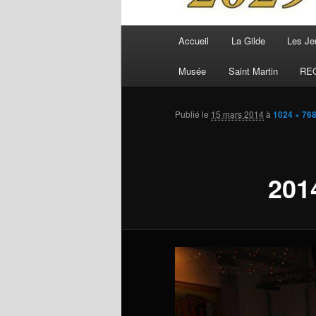
Menu
Accueil
La Gilde
Les Je
principal
Musée
Saint Martin
RE
Publié le
15 mars 2014
à
1024 × 76
201