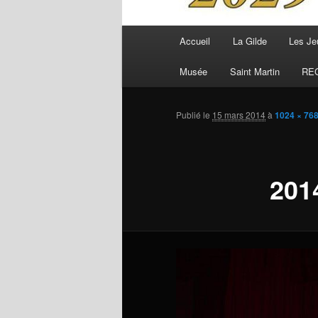
Menu
Accueil
La Gilde
Les Je
principal
Musée
Saint Martin
RE
Publié le
15 mars 2014
à
1024 × 76
201