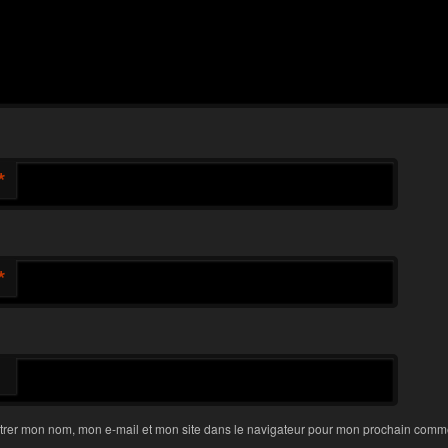
*
*
trer mon nom, mon e-mail et mon site dans le navigateur pour mon prochain comme