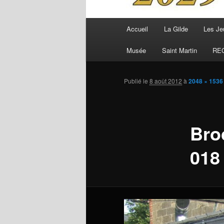
Menu
Accueil
La Gilde
Les Je
principal
Musée
Saint Martin
RE
Publié le
8 août 2012
à
2048 × 1536
Bro
018