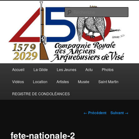
Aller
au
Rech
contenu
principal
Arquebusiers.eu
Menu
Accueil
La Gilde
Les Jeunes
Actu
Photos
principal
Vidéos
Location
Artistes
Musée
Saint Martin
REGISTRE DE CONDOLÉANCES
Navigation
← Précédent
Suivant →
des
images
fete-nationale-2