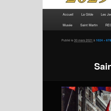
Menu
Accueil
La Gilde
Les Je
principal
Musée
Saint Martin
RE
Publié le
30 mars 2021
à
1024 × 67
Sain