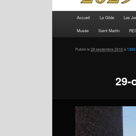
Menu
Accueil
La Gilde
Les Je
principal
Musée
Saint Martin
RE
Publié le
28 septembre 2016
à
1280
29-