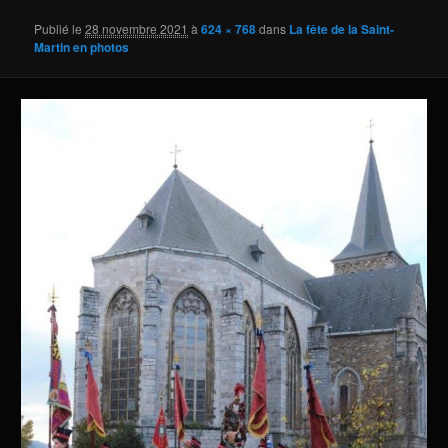
Publié le
28 novembre 2021
à
624 × 768
dans
La fête de la Saint-
Martin en photos