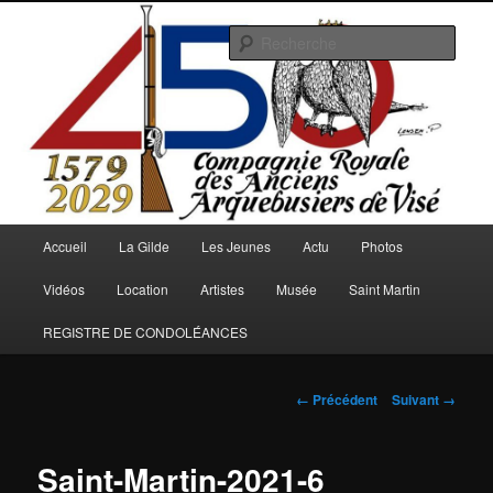
Aller
au
Rech
contenu
principal
Arquebusiers.eu
Menu
Accueil
La Gilde
Les Jeunes
Actu
Photos
principal
Vidéos
Location
Artistes
Musée
Saint Martin
REGISTRE DE CONDOLÉANCES
Navigation
← Précédent
Suivant →
des
images
Saint-Martin-2021-6