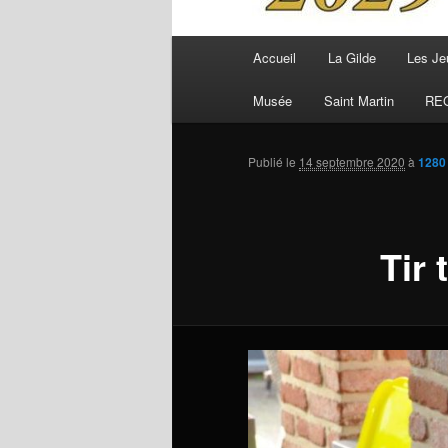
Menu
Accueil
La Gilde
Les Je
principal
Musée
Saint Martin
RE
Publié le
14 septembre 2020
à
1280
Tir 