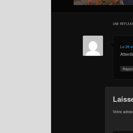
UNE RÉFLEX
Le
26 a
Attent
Répo
Laiss
Votre adres