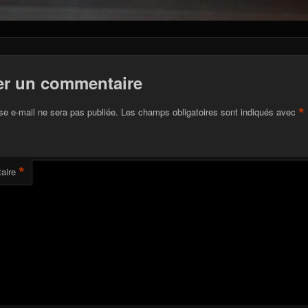
er un commentaire
*
se e-mail ne sera pas publiée.
Les champs obligatoires sont indiqués avec
*
aire