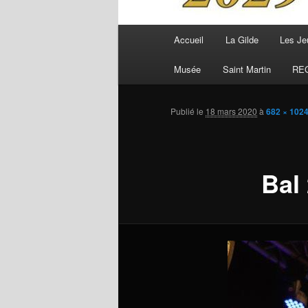
Menu
Accueil
La Gilde
Les Je
principal
Musée
Saint Martin
RE
Publié le
18 mars 2020
à
682 × 102
Bal 