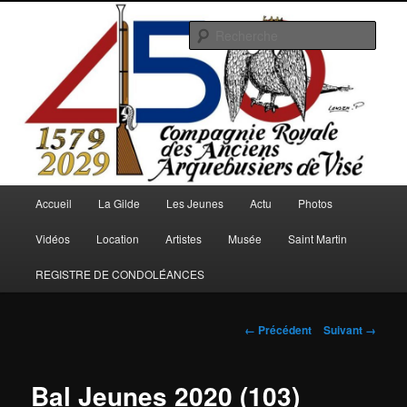
Aller
au
Rech
contenu
principal
Arquebusiers.eu
Menu
Accueil
La Gilde
Les Jeunes
Actu
Photos
principal
Vidéos
Location
Artistes
Musée
Saint Martin
REGISTRE DE CONDOLÉANCES
Navigation
← Précédent
Suivant →
des
images
Bal Jeunes 2020 (103)