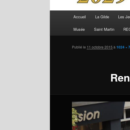
Menu
Accueil
La Gilde
Les Je
principal
Musée
Saint Martin
RE
Publié le
11 octobre 2015
à
1024 × 
Ren