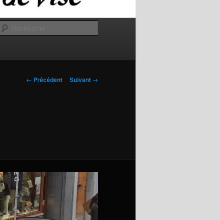
Recherche
Navigation
← Précédent
Suivant →
des
images