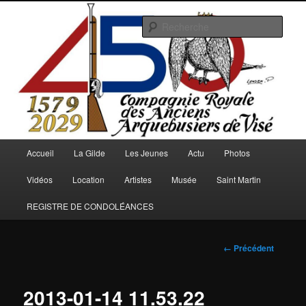
Aller
au
Rech
contenu
principal
Arquebusiers.eu
Menu
Accueil
La Gilde
Les Jeunes
Actu
Photos
principal
Vidéos
Location
Artistes
Musée
Saint Martin
REGISTRE DE CONDOLÉANCES
Navigation
← Précédent
des
images
2013-01-14 11.53.22