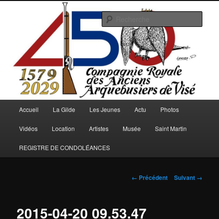
Aller
au
Rech
contenu
principal
Arquebusiers.eu
Menu
Accueil
La Gilde
Les Jeunes
Actu
Photos
principal
Vidéos
Location
Artistes
Musée
Saint Martin
REGISTRE DE CONDOLÉANCES
Navigation
← Précédent
Suivant →
des
images
2015-04-20 09.53.47