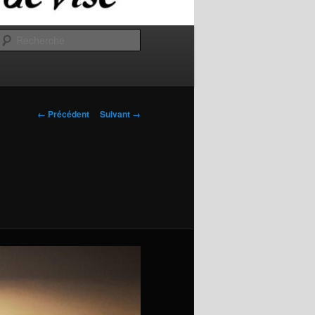
Recherche
Navigation
← Précédent
Suivant →
des
images