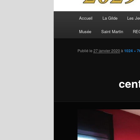
Menu
Accueil
La Gilde
Les Je
principal
Musée
Saint Martin
RE
Publié le
27 janvier 2020
à
1024 × 7
cent