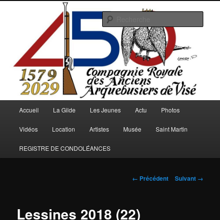
Aller
au
Rech
contenu
principal
Arquebusiers.eu
Menu
Accueil
La Gilde
Les Jeunes
Actu
Photos
principal
Vidéos
Location
Artistes
Musée
Saint Martin
REGISTRE DE CONDOLÉANCES
Navigation
← Précédent
Suivant →
des
images
Lessines 2018 (22)