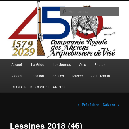
Aller
au
Rech
contenu
principal
Arquebusiers.eu
Menu
Accueil
La Gilde
Les Jeunes
Actu
Photos
principal
Vidéos
Location
Artistes
Musée
Saint Martin
REGISTRE DE CONDOLÉANCES
Navigation
← Précédent
Suivant →
des
images
Lessines 2018 (46)