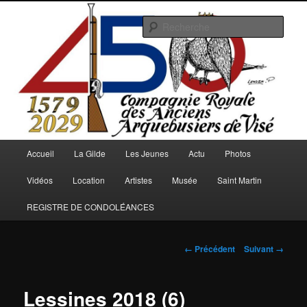
Aller
au
Rech
contenu
principal
Arquebusiers.eu
Menu
Accueil
La Gilde
Les Jeunes
Actu
Photos
principal
Vidéos
Location
Artistes
Musée
Saint Martin
REGISTRE DE CONDOLÉANCES
Navigation
← Précédent
Suivant →
des
images
Lessines 2018 (6)