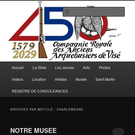
Aller
Aller
au
au
Rech
contenu
contenu
principal
secondaire
Arquebusiers.eu
Menu
Accueil
La Gilde
Les Jeunes
Actu
Photos
principal
Vidéos
Location
Artistes
Musée
Saint Martin
REGISTRE DE CONDOLÉANCES
ARCHIVES PAR MOT-CLÉ :
CHARLEMAGNE
NOTRE MUSEE