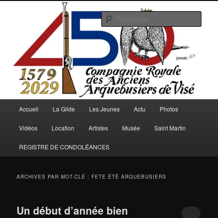
Aller
Aller
au
au
Rech
contenu
contenu
principal
secondaire
Arquebusiers.eu
Menu
Accueil
La Gilde
Les Jeunes
Actu
Photos
principal
Vidéos
Location
Artistes
Musée
Saint Martin
REGISTRE DE CONDOLÉANCES
ARCHIVES PAR MOT-CLÉ :
FETE ÉTÉ ARQUEBUSIERS
Un début d’année bien