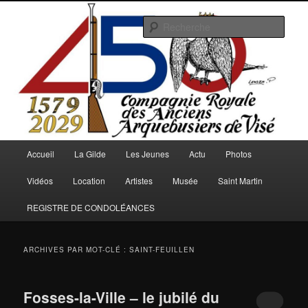
Aller
Aller
au
au
Rech
contenu
contenu
principal
secondaire
Arquebusiers.eu
Menu
Accueil
La Gilde
Les Jeunes
Actu
Photos
principal
Vidéos
Location
Artistes
Musée
Saint Martin
REGISTRE DE CONDOLÉANCES
ARCHIVES PAR MOT-CLÉ :
SAINT-FEUILLEN
Fosses-la-Ville – le jubilé du