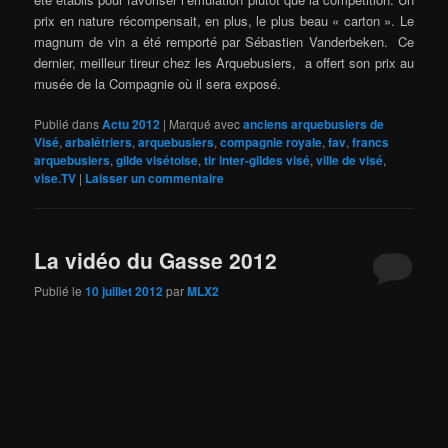
prix en nature récompensait, en plus, le plus beau « carton ». Le
magnum de vin a été remporté par Sébastien Vanderbeken. Ce
dernier, meilleur tireur chez les Arquebusiers, a offert son prix au
musée de la Compagnie où il sera exposé.
Publié dans
Actu 2012
|
Marqué avec
anciens arquebusiers de
Visé
,
arbalétriers
,
arquebusiers
,
compagnie royale
,
fav
,
francs
arquebusiers
,
gilde visétoise
,
tir inter-gildes visé
,
ville de visé
,
vise.TV
|
Laisser un commentaire
La vidéo du Gasse 2012
Publié le
10 juillet 2012
par
MLX2