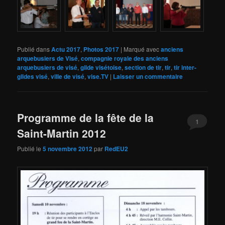
Publié dans
Actu 2017
,
Photos 2017
|
Marqué avec
anciens
arquebusiers de Visé
,
compagnie royale des anciens
arquebusiers de visé
,
gilde visétoise
,
section de tir
,
tir
,
tir inter-
gildes visé
,
ville de visé
,
vise.TV
|
Laisser un commentaire
Programme de la fête de la
1
Saint-Martin 2012
Publié le
5 novembre 2012
par
RedEU2