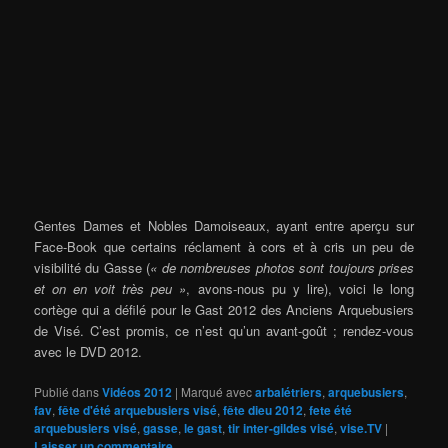
Gentes Dames et Nobles Damoiseaux, ayant entre aperçu sur
Face-Book que certains réclament à cors et à cris un peu de
visibilité du Gasse (
« de nombreuses photos sont toujours prises
et on en voit très peu »
, avons-nous pu y lire), voici le long
cortège qui a défilé pour le Gast 2012 des Anciens Arquebusiers
de Visé. C’est promis, ce n’est qu’un avant-goût ; rendez-vous
avec le DVD 2012.
Publié dans
Vidéos 2012
|
Marqué avec
arbalétriers
,
arquebusiers
,
fav
,
fête d'été arquebusiers visé
,
fête dieu 2012
,
fete été
arquebusiers visé
,
gasse
,
le gast
,
tir inter-gildes visé
,
vise.TV
|
Laisser un commentaire