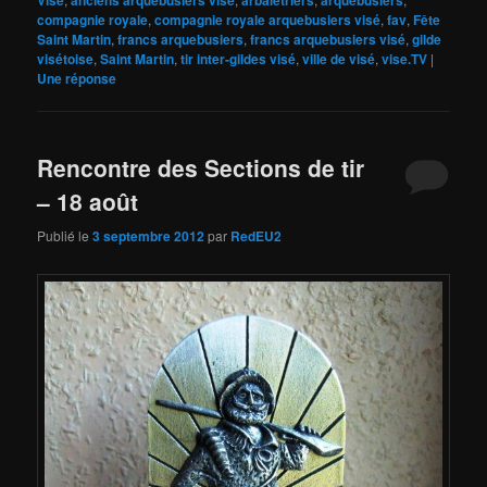
Visé
anciens arquebusiers visé
arbalétriers
arquebusiers
compagnie royale
,
compagnie royale arquebusiers visé
,
fav
,
Fête
Saint Martin
,
francs arquebusiers
,
francs arquebusiers visé
,
gilde
visétoise
,
Saint Martin
,
tir inter-gildes visé
,
ville de visé
,
vise.TV
|
Une
réponse
Rencontre des Sections de tir
– 18 août
Publié le
3 septembre 2012
par
RedEU2