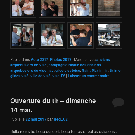
Publié dans
Actu 2017
,
Photos 2017
|
Marqué avec
anciens
arquebusiers de Visé
,
compagnie royale des anciens
arquebusiers de visé
,
fav
,
gilde visétoise
,
Saint Martin
,
tir
,
tir inter-
gildes visé
,
ville de visé
,
vise.TV
|
Laisser un commentaire
Ouverture du tir – dimanche
14 mai.
Publié le
22 mai 2017
par
RedEU2
Belle réussite, beau concert, beau temps et belles cuissons :