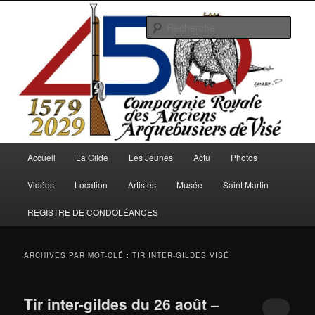
Aller
Aller
au
au
Rech
contenu
contenu
principal
secondaire
Arquebusiers.eu
Menu
Accueil
La Gilde
Les Jeunes
Actu
Photos
principal
Vidéos
Location
Artistes
Musée
Saint Martin
REGISTRE DE CONDOLÉANCES
ARCHIVES PAR MOT-CLÉ :
TIR INTER-GILDES VISÉ
Tir inter-gildes du 26 août –