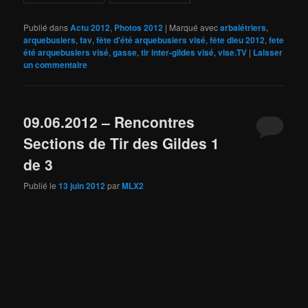
Publié dans
Actu 2012
,
Photos 2012
|
Marqué avec
arbalétriers
,
arquebusiers
,
fav
,
fête d'été arquebusiers visé
,
fête dieu 2012
,
fete
été arquebusiers visé
,
gasse
,
tir inter-gildes visé
,
vise.TV
|
Laisser
un commentaire
09.06.2012 – Rencontres
Sections de Tir des Gildes 1
de 3
Publié le
13 juin 2012
par
MLX2