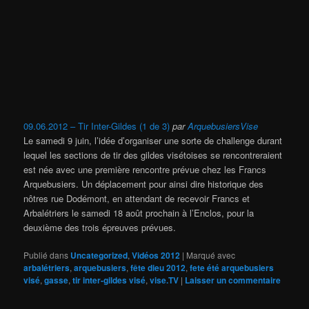
09.06.2012 – Tir Inter-Gildes (1 de 3)
par
ArquebusiersVise
Le samedi 9 juin, l’idée d’organiser une sorte de challenge durant
lequel les sections de tir des gildes visétoises se rencontreraient
est née avec une première rencontre prévue chez les Francs
Arquebusiers. Un déplacement pour ainsi dire historique des
nôtres rue Dodémont, en attendant de recevoir Francs et
Arbalétriers le samedi 18 août prochain à l’Enclos, pour la
deuxième des trois épreuves prévues.
Publié dans
Uncategorized
,
Vidéos 2012
|
Marqué avec
arbalétriers
,
arquebusiers
,
fête dieu 2012
,
fete été arquebusiers
visé
,
gasse
,
tir inter-gildes visé
,
vise.TV
|
Laisser un commentaire