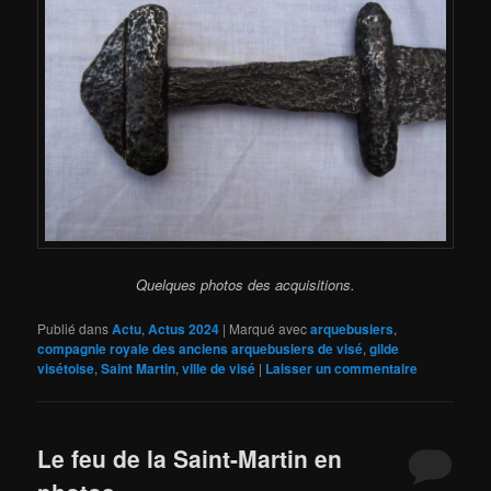
Quelques photos des acquisitions.
Publié dans
Actu
,
Actus 2024
|
Marqué avec
arquebusiers
,
compagnie royale des anciens arquebusiers de visé
,
gilde
visétoise
,
Saint Martin
,
ville de visé
|
Laisser un commentaire
Le feu de la Saint-Martin en