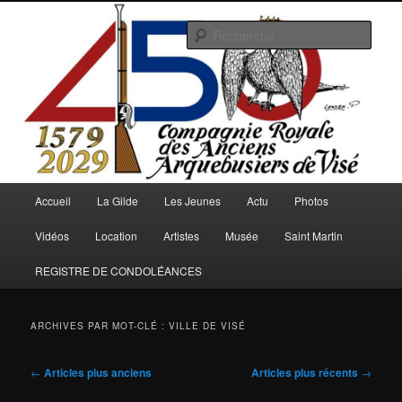
Aller
Aller
au
au
Rech
contenu
contenu
principal
secondaire
Arquebusiers.eu
Menu
Accueil
La Gilde
Les Jeunes
Actu
Photos
principal
Vidéos
Location
Artistes
Musée
Saint Martin
REGISTRE DE CONDOLÉANCES
ARCHIVES PAR MOT-CLÉ :
VILLE DE VISÉ
Navigation
←
Articles plus anciens
Articles plus récents
→
des