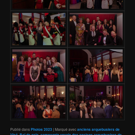
Publié dans
Photos 2023
|
Marqué avec
anciens arquebusiers de
Visé
,
Bal de gala
,
compagnie royale des anciens arquebusiers de