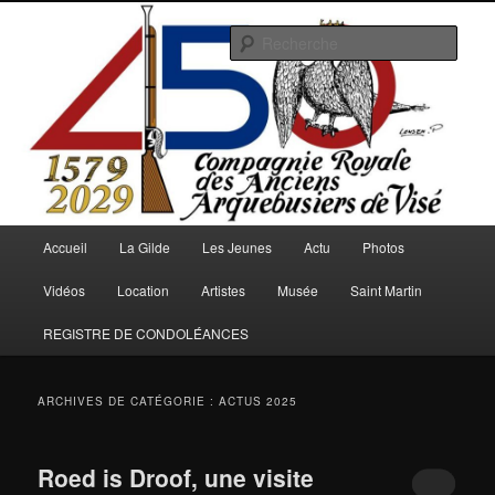
Aller
Aller
au
au
Rech
contenu
contenu
principal
secondaire
Arquebusiers.eu
Menu
Accueil
La Gilde
Les Jeunes
Actu
Photos
principal
Vidéos
Location
Artistes
Musée
Saint Martin
REGISTRE DE CONDOLÉANCES
ARCHIVES DE CATÉGORIE :
ACTUS 2025
Roed is Droof, une visite