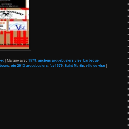
zed
|
Marqué avec
1579
,
anciens arquebusiers visé
,
barbecue
mbours
,
été 2013 arquebusiers
,
fav1579
,
Saint Martin
,
ville de visé
|