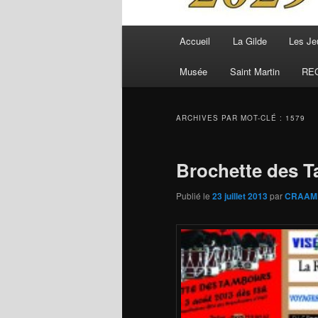
Menu
Accueil
La Gilde
Les Je
principal
Musée
Saint Martin
RE
ARCHIVES PAR MOT-CLÉ :
1579
Brochette des T
Publié le
23 juillet 2013
par
CRAAM