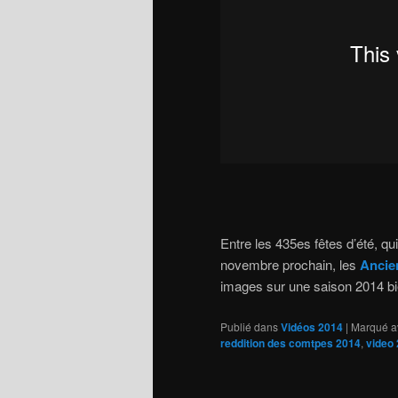
Entre les 435es fêtes d’été, qui 
novembre prochain, les
Ancie
images sur une saison 2014 bi
Publié dans
Vidéos 2014
|
Marqué a
reddition des comtpes 2014
,
video 