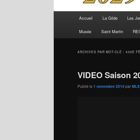
Menu
Accueil
La Gilde
Les Je
principal
Musée
Saint Martin
RE
ARCHIVES PAR MOT-CLÉ :
435E F
VIDEO Saison 2
Publié le
1 novembre 2014
par
MLX