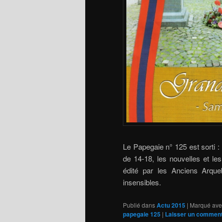
Le Papegaie n° 125 est sorti :
de 14-18, les nouvelles et l
édité par les Anciens Arque
insensibles.
Publié dans
Actu 2015
|
Marqué ave
papegaie 125
|
Laisser un comment