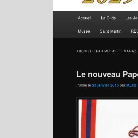
Menu
Accueil
La Gilde
Les Je
principal
Musée
Saint Martin
RE
ARCHIVES PAR MOT-CLÉ :
MAGAZI
Le nouveau Pape
Publié le
23 janvier 2015
par
MLX2