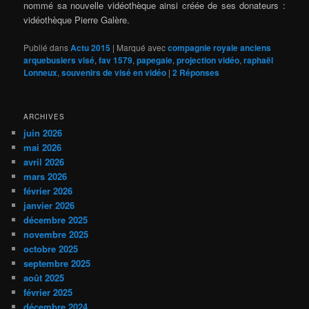
nommé sa nouvelle vidéothèque ainsi créée de ses donateurs :
vidéothèque Pierre Galère.
Publié dans
Actu 2015
|
Marqué avec
compagnie royale anciens
arquebusiers visé
,
fav 1579
,
papegaie
,
projection vidéo
,
raphaël
Lonneux
,
souvenirs de visé en vidéo
|
2
Réponses
ARCHIVES
juin 2026
mai 2026
avril 2026
mars 2026
février 2026
janvier 2026
décembre 2025
novembre 2025
octobre 2025
septembre 2025
août 2025
février 2025
décembre 2024