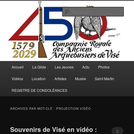
Aller
Aller
au
au
Rech
contenu
contenu
principal
secondaire
Arquebusiers.eu
Menu
Accueil
La Gilde
Les Jeunes
Actu
Photos
principal
Vidéos
Location
Artistes
Musée
Saint Martin
REGISTRE DE CONDOLÉANCES
ARCHIVES PAR MOT-CLÉ :
PROJECTION VIDÉO
Souvenirs de Visé en vidéo :
2