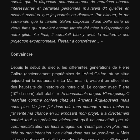
savais que je disposais personnellement de certaines choses
intéressantes et certaines personnes m’avaient dit qu’elles en
avaient aussi et que je pourrais en disposer. Par ailleurs, je me
souvenais que la famille Galère disposait d’une belle série de
vieux films qui n’avaient encore jamais été mise à disposition de
notre gilde. Au final, il semblait bien y avoir là matière à une
projection exceptionnelle. Restait à concrétiser… »
Convaincre
Depuis le début du siècle, les différentes générations de Pierre
Galère (anciennement propriétaires de l’Hôtel Galère, où se situe
aujourd’hui le restaurant « La Mamma »), avaient en effet filmé
des haut-faits de l’histoire de notre cité. Le contact avec Pierre
e
(10
du nom) était établi.
« Je connaissais un peu Pierre puisqu’il
marchait comme confère chez les Anciens Arquebusiers mais
sans plus. Un jour, j’ai donc pris mon courage à deux mains et
j’ai tenté ma chance en lui exposant mon projet. Il a directement
adhéré tout en précisant clairement qu’il ne souhaitait pas de
commercialisation de leurs images. Ce n’était pas non plus mon
idée ou mon intension ; ce n’était donc pas un problème. »
Mais
l’idée de Raphaël allait bien plus loin encore.
« Initialement,