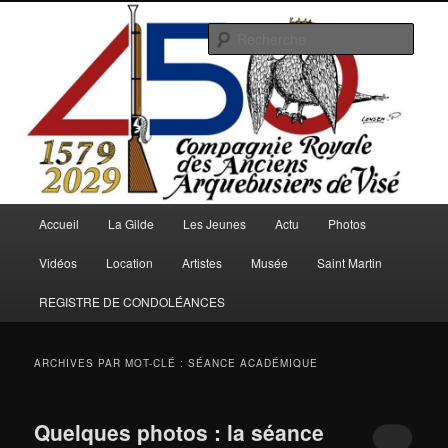
Aller
Aller
au
au
Rech
contenu
contenu
principal
secondaire
Arquebusiers.eu
Menu
Accueil
La Gilde
Les Jeunes
Actu
Photos
principal
Vidéos
Location
Artistes
Musée
Saint Martin
REGISTRE DE CONDOLÉANCES
ARCHIVES PAR MOT-CLÉ :
SÉANCE ACADÉMIQUE
Quelques photos : la séance