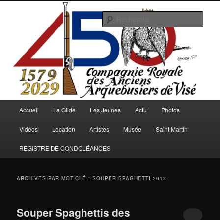
Aller
Aller
au
au
Rech
contenu
contenu
principal
secondaire
Arquebusiers.eu
Menu
Accueil
La Gilde
Les Jeunes
Actu
Photos
principal
Vidéos
Location
Artistes
Musée
Saint Martin
REGISTRE DE CONDOLÉANCES
ARCHIVES PAR MOT-CLÉ :
SOUPER SPAGHETTI 2013
Souper Spaghettis des