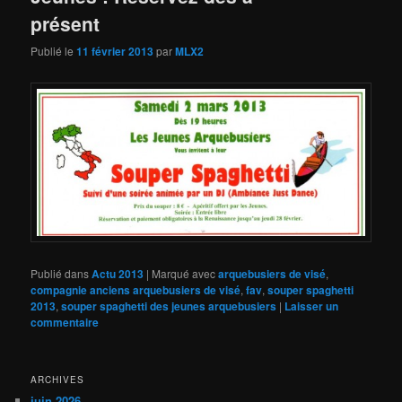
présent
Publié le
11 février 2013
par
MLX2
Publié dans
Actu 2013
|
Marqué avec
arquebusiers de visé
,
compagnie anciens arquebusiers de visé
,
fav
,
souper spaghetti
2013
,
souper spaghetti des jeunes arquebusiers
|
Laisser un
commentaire
ARCHIVES
juin 2026