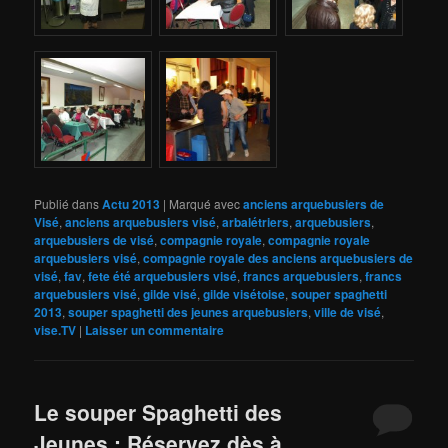
Publié dans
Actu 2013
|
Marqué avec
anciens arquebusiers de
Visé
,
anciens arquebusiers visé
,
arbalétriers
,
arquebusiers
,
arquebusiers de visé
,
compagnie royale
,
compagnie royale
arquebusiers visé
,
compagnie royale des anciens arquebusiers de
visé
,
fav
,
fete été arquebusiers visé
,
francs arquebusiers
,
francs
arquebusiers visé
,
gilde visé
,
gilde visétoise
,
souper spaghetti
2013
,
souper spaghetti des jeunes arquebusiers
,
ville de visé
,
vise.TV
|
Laisser un commentaire
Le souper Spaghetti des
Jeunes : Réservez dès à